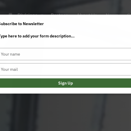
Divisions
Partner
About Us
News
C
Subscribe to Newsletter
Type here to add your form description...
Saisissez
votre
nom
Saisissez
votre
e-
mail
Sign Up