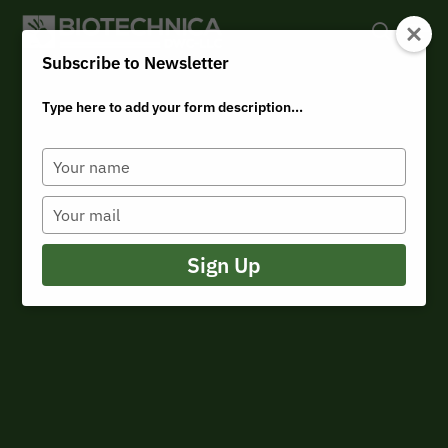
Subscribe to Newsletter
Type here to add your form description...
Hit enter to search or ESC to close
Saisissez
votre
nom
Saisissez
votre
e-
mail
Sign Up