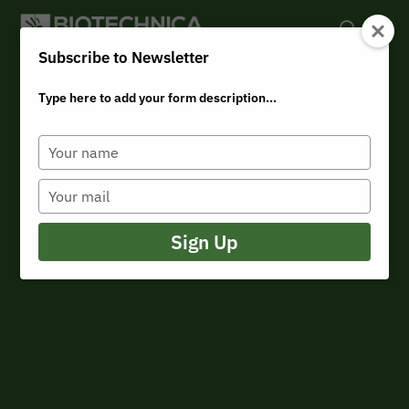
Subscribe to Newsletter
Type here to add your form description...
Hit enter to search or ESC to close
Saisissez
votre
nom
Saisissez
votre
e-
mail
Sign Up