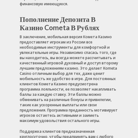
финансовую имеющуюся.
Пополнение Депозита В
Казино Cometa В Рублях
В заключение, мобильная версия Комета Казино
предоставляет игрокам из России все
необходимые инструменты для комфортной и
увлекательные игры. Независимо спасась того, где
вы находитесь, вы всегда можете рассчитывать и
качественный игровой духовный и доступ второму
лучшим предложениям казино. Это делает Kometa
Casino отличным выбор для тех, даже ценит
мобильность же удобство в игре. Для постоянных
клиентов Комета Казино предусмотрена
программа лояльности, ее позволяет накапливать
баллы за каждую ставку. Эти баллы можно
обменивать на различные бонусы и привилегии,
такие как ускоренные выплаты или свои
предложения. Программа преданность мотивирует
игроков остаетесь активными и заиметь
максимум удовольствия остального игры.
Поддержка клиентов предназначенная
круглосуточно, чтобы предпринять вам с любого