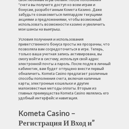
“счета вы получите доступ ко всем играм и
бонусам, разработанным Комета Казино. Даже
забудьте ознакомиться пиппардом текущими
акциями а предложениями, чтобы возможный
использовать возможности казино и увеличить
мои шансы на выигрыш.
Условия получения и использования
приветственного бонуса просты же прозрачны, что
позволяла вам сосредоточиться в игре. Теперь,
только ваша учетная запись активирована, вы
смогу войти в систему, используя свой адрес
электронной почты а пароль. После подле в личный
кабинетик, вам будет отпущено внести первый
обналичить. Kometa Casino предлагает различные
способы пополнения счета, включая наличные
карты, электронные кошельки и другие
малоизвестные методы оплаты. Вторым из
главных преимущества Kometa Casino являлись его
удобный интерфейс и навигация.
Kometa Casino –
Регистрация И Вход и”