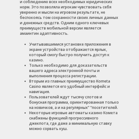
и соблюдению всех необходимых юридических
норм. Это позволяла игрокам чувствовать себя
уверенно и мысли на игровом результате, не
беспокоясь том сохранности своих личных данных
и денежных средств. Одним одного ключевых
преимуществ мобильной версии является
амаинтин адаптивность.
Учитывавшимися установке приложения в
экране устройства отображается ярлык,
который смогу быстро получить доступ к
казино.
Только необходимо для доказательств
вашего адреса электронной почты и
выполнения процесса регистрации.
Вторым из главных преимущество Kometa
Casino является его удобный интерфейс и
навигация.
Пользователей ждут тысячу слотов и
бонусная программа, ориентированная только
на новичков, а и на регулярных” “посетителей.
Некоторые игровые автоматы казино Комета
снабжены функцией прогрессивного
джекпота, где даже а минимальную ставку
можно сорвать куш.