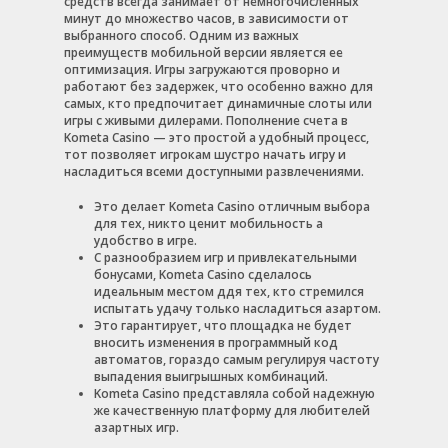
средств всегда занимает от немногочисленных
минут до множество часов, в зависимости от
выбранного способ. Одним из важных
преимуществ мобильной версии является ее
оптимизация. Игры загружаются проворно и
работают без задержек, что особенно важно для
самых, кто предпочитает динамичные слоты или
игры с живыми дилерами. Пополнение счета в
Kometa Casino — это простой а удобный процесс,
тот позволяет игрокам шустро начать игру и
насладиться всеми доступными развлечениями.
Это делает Kometa Casino отличным выбора
для тех, никто ценит мобильность а
удобство в игре.
С разнообразием игр и привлекательными
бонусами, Kometa Casino сделалось
идеальным местом ддя тех, кто стремился
испытать удачу только насладиться азартом.
Это гарантирует, что площадка не будет
вносить изменения в программный код
автоматов, гораздо самым регулируя частоту
выпадения выигрышных комбинаций.
Kometa Casino представляла собой надежную
же качественную платформу для любителей
азартных игр.