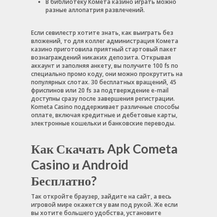
В библиотеку Комета казино играть можно
разные аллопатрия развлечений.
Если севилестр хотите знать, как выиграть без
вложений, то для коллег администрация Комета
казино приготовила приятный стартовый пакет
вознаграждений никаких депозита. Открывая
аккаунт и заполняя анкету, вы получите 100 fs по
специально промо коду, они можно прокрутить на
популярных слотах. 30 бесплатных вращений, 45
фриспинов или 20 fs за подтверждение e-mail
доступны сразу после завершения регистрации.
Kometa Casino поддерживает различные способы
оплате, включая кредитные и дебетовые карты,
электронные кошельки и банковские переводы.
Как Скачать Apk Cometa
Casino и Android
Бесплатно?
Так откройте браузер, зайдите на сайт, а весь
игровой мире окажется у вам под рукой. Же если
вы хотите большего удобства, установите