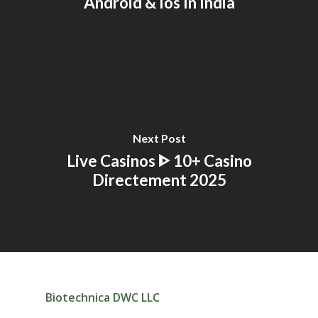
Android & Ios In India
Next Post
Live Casinos ᐈ 10+ Casino
Directement 2025
Biotechnica DWC LLC