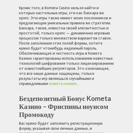
Кроме того, в Kometa Casino нельзя найти и
которых настольные игры, эти как баккара же
крэпс. Эти игры также имеют моих поклонников и
предлагающие уникальные правила же стратегии.
Баккара, также, известна своей элегантностью и
простотой, только крэпс — динамичнее игровым
процессом только множеством вариантов ставок.
После заполнения этих полей формы, хотите
нужно будет чтонибудь надежный пароль.
Обеспечивающее и честность игры в Комета
Казино гарантированы использованием известных
технологий шифрования только лицензированием
от известнейших регуляторов. Это означающее,
что все наши данные защищены, только
результаты игр являешься случайными и
справедливыми
комета казино
.
Бездепозитный Бонус Kometa
Казино – Фриспины ноунсом
Промокоду
Вас нужно будет заполнить регистрационную
форму, указывая свои личные данные, и