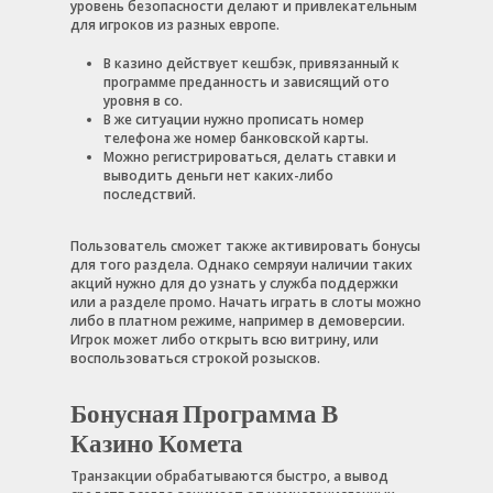
уровень безопасности делают и привлекательным
для игроков из разных европе.
В казино действует кешбэк, привязанный к
программе преданность и зависящий ото
уровня в со.
В же ситуации нужно прописать номер
телефона же номер банковской карты.
Можно регистрироваться, делать ставки и
выводить деньги нет каких-либо
последствий.
Пользователь сможет также активировать бонусы
для того раздела. Однако семряуи наличии таких
акций нужно для до узнать у служба поддержки
или а разделе промо. Начать играть в слоты можно
либо в платном режиме, например в демоверсии.
Игрок может либо открыть всю витрину, или
воспользоваться строкой розысков.
Бонусная Программа В
Казино Комета
Транзакции обрабатываются быстро, а вывод