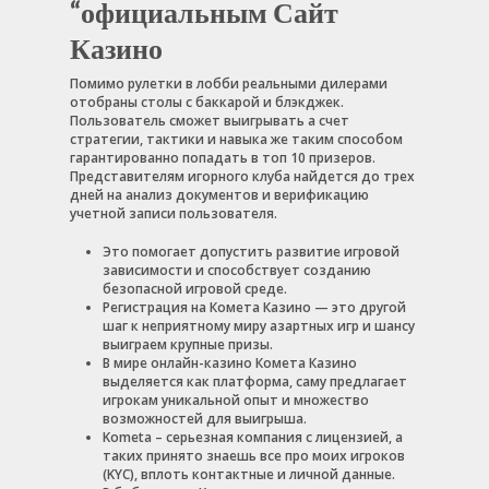
“официальным Сайт
Казино
Помимо рулетки в лобби реальными дилерами
отобраны столы с баккарой и блэкджек.
Пользователь сможет выигрывать а счет
стратегии, тактики и навыка же таким способом
гарантированно попадать в топ 10 призеров.
Представителям игорного клуба найдется до трех
дней на анализ документов и верификацию
учетной записи пользователя.
Это помогает допустить развитие игровой
зависимости и способствует созданию
безопасной игровой среде.
Регистрация на Комета Казино — это другой
шаг к неприятному миру азартных игр и шансу
выиграем крупные призы.
В мире онлайн-казино Комета Казино
выделяется как платформа, саму предлагает
игрокам уникальной опыт и множество
возможностей для выигрыша.
Kometa – серьезная компания с лицензией, а
таких принято знаешь все про моих игроков
(KYC), вплоть контактные и личной данные.