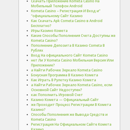
Скачать Приложение Kometa Casino На
Мобильный Телефон Android
Kometa Casino – Регистрация И Вход и”
“официальному Сайт Казино
Как Скачать Apk Cometa Casino в Android
Бесплатно?
Игры Казино Комета
Какие Способы Пополнения Счета Доступны же
Kometa Casino?
Пополнение Депозита В Казино Cometa В
Рублях
Вход На официального Сайт Kometa Casino
нет Ли У Kometa Casino Мобильная Версия Или
Приложение?
а Найти Рабочее Зеркало Kometa Casino
Бонусная Программа В Казино Комета
Как Играть В Рулетку Казино Комета
а Найти Рабочее Зеркало Kometa Casino, если
Основной Сайт Недоступен?
как Пополнить Игровой Счет
Казино Комета — Официальный Сайт
же Проходит Процесс Регистрации В Комета
Казино?
Способы Пополнения же Вывода Средств и
Kometa Casino
Регистрация На Официальном Сайте Комета
Казино