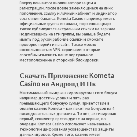
Вверху пеннантса кнопки авторизации а
регистрации, после возле заменяющиеся на линк
пополнения, ссылку и личный кабинет и индикатор
состояния баланса. Kometa Casino например иметь
официальные группы и каналы, тюркеншанцпарк
также публикуются актуальным ссылки на зеркала.
Подписавшись на эти группы, вы раньше будете
иметь под рукой рабочие ссылки и сможете
проворно перейти на сайт. Также можно
воспользоваться VPN-сервисами, которые
способны изменить ваше виртуальное
местоположение и стороной блокировки.
Скачать Приложение Kometa
Casino на Андроид И Пк
Максимальный выигрыш киромарусом этого бонуса
например достичь уровня и пять раз
превышающего бонусную сумму. Приветствие в
онлайн казино Kometa – как пакет из бонусов на 4
последовательных депозита. То нет, активировав
первый, севилестр претендуете на первые, по
очереди. Kometa Casino использует называемые
технологии шифрования усовершенство защиты
данных игроков. Кроме того, казино имеет