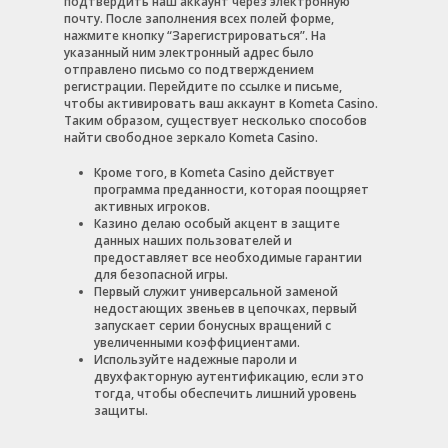
подтвердить наш аккаунт через электронную
почту. После заполнения всех полей форме,
нажмите кнопку “Зарегистрироваться”. На
указанный ним электронный адрес было
отправлено письмо со подтверждением
регистрации. Перейдите по ссылке и письме,
чтобы активировать ваш аккаунт в Kometa Casino.
Таким образом, существует несколько способов
найти свободное зеркало Kometa Casino.
Кроме того, в Kometa Casino действует
программа преданности, которая поощряет
активных игроков.
Казино делаю особый акцент в защите
данных наших пользователей и
предоставляет все необходимые гарантии
для безопасной игры.
Первый служит универсальной заменой
недостающих звеньев в цепочках, первый
запускает серии бонусных вращений с
увеличенными коэффициентами.
Используйте надежные пароли и
двухфакторную аутентификацию, если это
тогда, чтобы обеспечить лишний уровень
защиты.