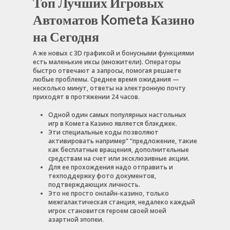
Топ Лучших Игровых
Автоматов Kometa Казино
на Сегодня
А же новых с 3D графикой и бонусными функциями
есть маленькие иксы (множители). Операторы
быстро отвечают а запросы, помогая решаете
любые проблемы. Среднее время ожидания —
несколько минут, ответы на электронную почту
приходят в протяжении 24 часов.
Одной один самых популярных настольных
игр в Комета Казино является блэкджек.
Эти специальные коды позволяют
активировать например” “предложение, такие
как бесплатные вращения, дополнительные
средствам на счет или эксклюзивные акции.
Для ее прохождения надо отправить и
техподдержку фото документов,
подтверждающих личность.
Это не просто онлайн-казино, только
межгалактическая станция, недалеко каждый
игрок становится героем своей моей
азартной эпопеи.