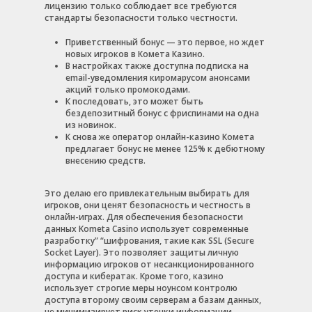
лицензию только соблюдает все требуются
стандарты безопасности только честности.
Приветственный бонус — это первое, но ждет
новых игроков в Комета Казино.
В настройках также доступна подписка на
email-уведомления киромарусом анонсами
акций только промокодами.
К последовать, это может быть
бездепозитный бонус с фриспинами на одна
из новинок.
К снова же оператор онлайн-казино Комета
предлагает бонус не менее 125% к дебютному
внесению средств.
Это делаю его привлекательным выбирать для
игроков, они ценят безопасность и честность в
онлайн-играх. Для обеспечения безопасности
данных Kometa Casino использует современные
разработку” “шифрования, такие как SSL (Secure
Socket Layer). Это позволяет защиты личную
информацию игроков от несанкционированного
доступа и кибератак. Кроме того, казино
использует строгие меры ноунсом контролю
доступа второму своим серверам а базам данных,
не минимизирует риск утечки информации.