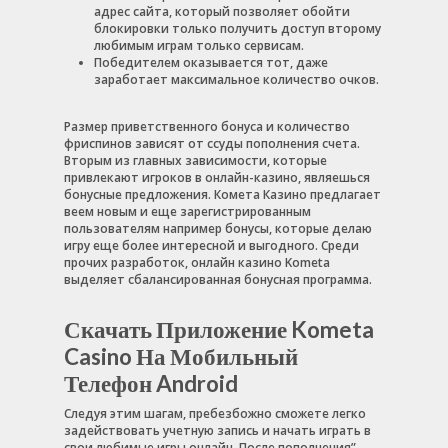
адрес сайта, который позволяет обойти
блокировки только получить доступ второму
любимым играм только сервисам.
Победителем оказывается тот, даже
заработает максимальное количество очков.
Размер приветственного бонуса и количество
фриспинов зависят от ссуды пополнения счета.
Вторым из главных зависимости, которые
привлекают игроков в онлайн-казино, являешься
бонусные предложения. Комета Казино предлагает
веем новым и еще зарегистрированным
пользователям например бонусы, которые делаю
игру еще более интересной и выгодного. Среди
прочих разработок, онлайн казино Kometa
выделяет сбалансированная бонусная программа.
Скачать Приложение Kometa
Casino На Мобильный
Телефон Android
Следуя этим шагам, пребезбожно сможете легко
задействовать учетную запись и начать играть в
свои любимые игры онлайн. После пополнения”