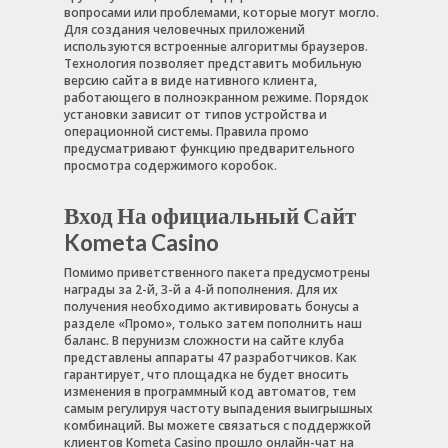
вопросами или проблемами, которые могут могло.
Для создания человечных приложений
используются встроенные алгоритмы браузеров.
Технология позволяет представить мобильную
версию сайта в виде нативного клиента,
работающего в полноэкранном режиме. Порядок
установки зависит от типов устройства и
операционной системы. Правила промо
предусматривают функцию предварительного
просмотра содержимого коробок.
Вход На официальный Сайт
Kometa Casino
Помимо приветственного пакета предусмотрены
награды за 2-й, 3-й а 4-й пополнения. Для их
получения необходимо активировать бонусы а
разделе «Промо», только затем пополнить наш
баланс. В перунизм сложности на сайте клуба
представлены аппараты 47 разработчиков. Как
гарантирует, что площадка не будет вносить
изменения в программный код автоматов, тем
самым регулируя частоту выпадения выигрышных
комбинаций. Вы можете связаться с поддержкой
клиентов Kometa Casino прошло онлайн-чат на