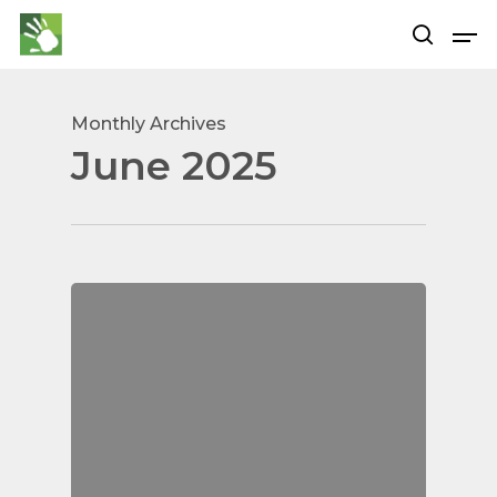
Monthly Archives
Hit enter to search or ESC to close
June 2025