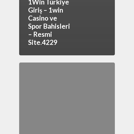
1Win Türkiye
Giriş – 1win
Casino ve
Spor Bahisleri
– Resmi
Site.4229